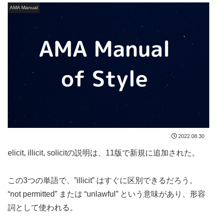
AMA Manual
2022.08.30
elicit, illicit, solicitの説明は、11版で新規に追加された。
この3つの単語で、”illicit” はすぐに区別できるだろう。
“not permitted” または “unlawful” という意味があり、形容
詞として使われる。