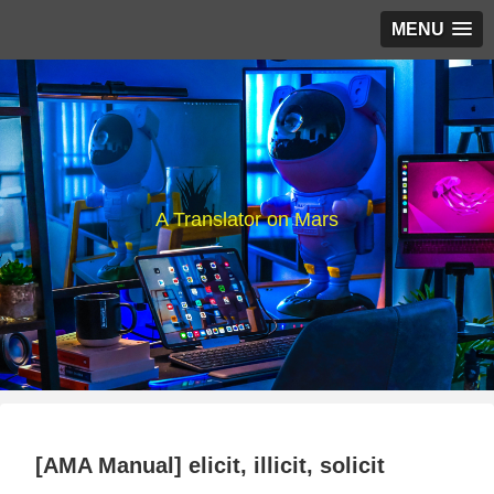
MENU
A Translator on Mars
[AMA Manual] elicit, illicit, solicit