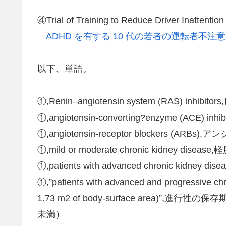
④Trial of Training to Reduce Driver Inattentio
ADHD を有する 10 代の若者の運転者不
以下、単語。
①,Renin–angiotensin system (RAS) 
①,angiotensin-converting?enzyme (A
①,angiotensin-receptor blockers (
①,mild or moderate chronic kidney 
①,patients with advanced chronic kidney
①,”patients with advanced and progressive ch
1.73 m2 of body-surface area)”,進行
未満）