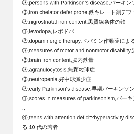
③,persons with Parkinson’s disease,パ
③,iron chelator deferiprone,鉄キレート
③,nigrostriatal iron content,黒質線条体の鉄
③,levodopa,レボドパ
③,dopaminergic therapy,ドパミン作動薬に
③,measures of motor and nonmotor d
③,brain iron content,脳内鉄量
③,agranulocytosis,無顆粒球症
③,neutropenia,好中球減少症
③,early Parkinson’s disease,早期パーキンソ
③,scores in measures of parkinson
,,
④,teens with attention deficit?hypera
る 10 代の若者