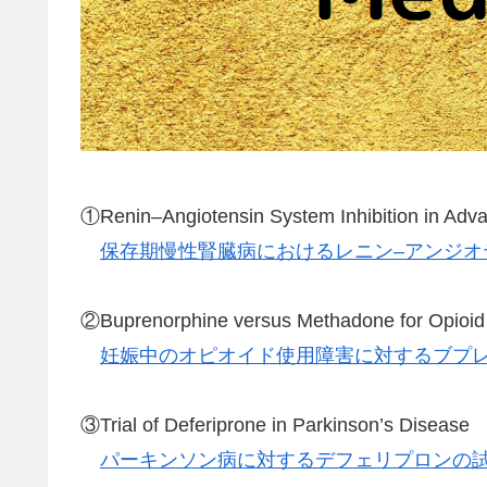
①Renin–Angiotensin System Inhibition in Adv
保存期慢性腎臓病におけるレニン–アンジオ
②Buprenorphine versus Methadone for Opioid
妊娠中のオピオイド使用障害に対するブプ
③Trial of Deferiprone in Parkinson’s Disease
パーキンソン病に対するデフェリプロンの