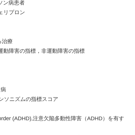
ーキンソン病患者
剤デフェリプロン
よる治療
isability,運動障害の指標，非運動障害の指標
ン病
ism,パーキンソニズムの指標スコア
ctivity disorder (ADHD),注意欠陥多動性障害（ADHD）を有す