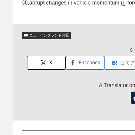
④,abrupt changes in vehicle moment
ニューイングランド師匠
シ
X
Facebook
はてブ
A Translato