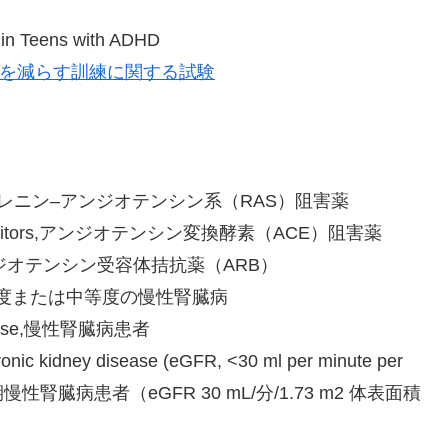
n in Teens with ADHD
注意を減らす訓練に関する試験
inhibitors,レニン–アンジオテンシン系（RAS）阻害薬
CE) inhibitors,アンジオテンシン変換酵素（ACE）阻害薬
ARBs),アンジオテンシン受容体拮抗薬（ARB）
disease,軽度または中等度の慢性腎臓病
 disease,慢性腎臓病患者
ronic kidney disease (eGFR, <30 ml per minute per
性の保存期慢性腎臓病患者（eGFR 30 mL/分/1.73 m2 体表面積