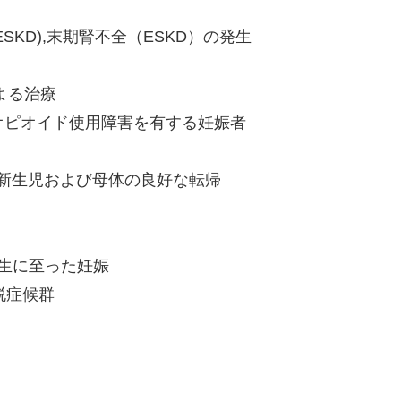
isease (ESKD),末期腎不全（ESKD）の発生
薬による治療
 disorder,オピオイド使用障害を有する妊娠者
outcomes,新生児および母体の良好な転帰
hs,生児出生に至った妊娠
物離脱症候群