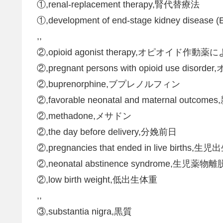
①,renal-replacement therapy,腎代替療法
①,development of end-stage kidney d
,,
②,opioid agonist therapy,オピオイド作動
②,pregnant persons with opioid use
②,buprenorphine,ブプレノルフィン
②,favorable neonatal and maternal 
②,methadone,メサドン
②,the day before delivery,分娩前日
②,pregnancies that ended in live birt
②,neonatal abstinence syndrome,生児薬
②,low birth weight,低出生体重
,,
③,substantia nigra,黒質