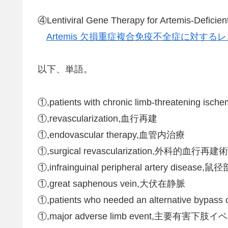
④Lentiviral Gene Therapy for Artemis-Deficie
Artemis 欠損重症複合免疫不全症に対す
以下、単語。
①,patients with chronic limb-threaten
①,revascularization,血行再建
①,endovascular therapy,血管内治療
①,surgical revascularization,外科的血行再建術
①,infrainguinal peripheral artery dis
①,great saphenous vein,大伏在静脈
①,patients who needed an alternative 
①,major adverse limb event,主要有害下肢