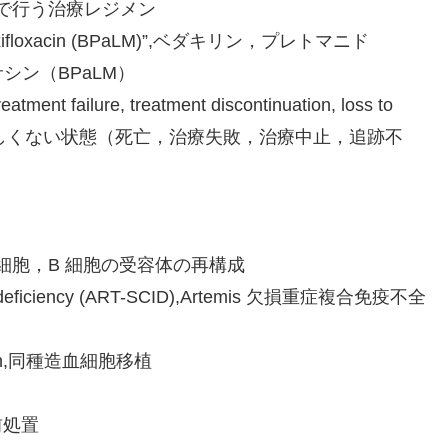
て経口投与で行う治療レジメン
 and moxifloxacin (BPaLM)”,ベダキリン，プレトマニド
サシン（BPaLM）
eatment failure, treatment discontinuation, loss to
rculosis)”,好ましくない状態（死亡，治療失敗，治療中止，追跡不
eptors,T 細胞，B 細胞の受容体の再構成
munodeficiency (ART-SCID),Artemis 欠損重症複合免疫不全
antation,同種造血細胞移植
る前処置