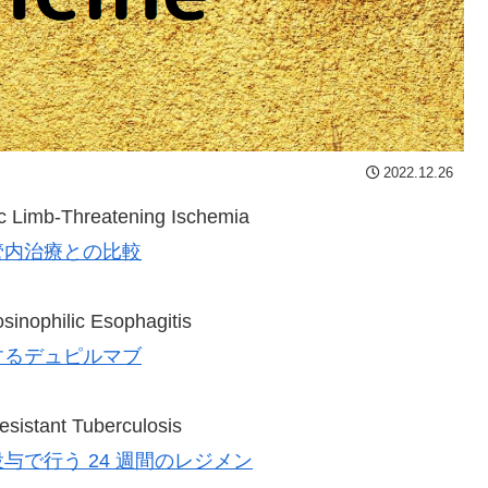
2022.12.26
c Limb-Threatening Ischemia
管内治療との比較
sinophilic Esophagitis
するデュピルマブ
sistant Tuberculosis
で行う 24 週間のレジメン