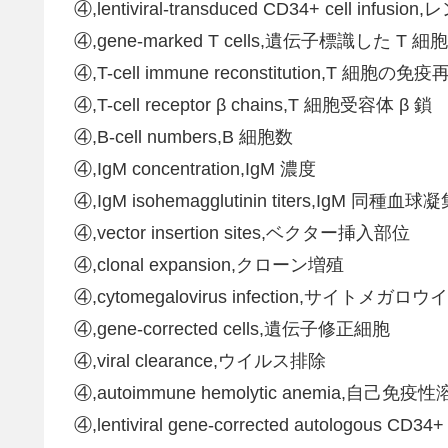
④,lentiviral-transduced CD34+ cell 
④,gene-marked T cells,遺伝子標識した T 細胞
④,T-cell immune reconstitution,T 細胞の免
④,T-cell receptor β chains,T 細胞受容体 β 鎖
④,B-cell numbers,B 細胞数
④,IgM concentration,IgM 濃度
④,IgM isohemagglutinin titers,IgM 同
④,vector insertion sites,ベクター挿入部位
④,clonal expansion,クローン増殖
④,cytomegalovirus infection,サイトメガ
④,gene-corrected cells,遺伝子修正細胞
④,viral clearance,ウイルス排除
④,autoimmune hemolytic anemia,自己免
④,lentiviral gene-corrected autolog