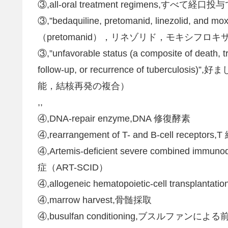
③,all-oral treatment regimens,すべ
③,”bedaquiline, pretomanid, linezolid,
（pretomanid），リネゾリド，モキシフロキ
③,”unfavorable status (a composite of death, tr
follow-up, or recurrence of tube
能，結核再発の複合）
,,
④,DNA-repair enzyme,DNA 修復酵素
④,rearrangement of T- and B-cell rec
④,Artemis-deficient severe combined im
症（ART-SCID）
④,allogeneic hematopoietic-cell transpl
④,marrow harvest,骨髄採取
④,busulfan conditioning,ブスルファンによ