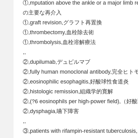
①,mputation above the ankle or a maj
の主要な再介入
①,graft revision,グラフト再置換
①,thrombectomy,血栓除去術
①,thrombolysis,血栓溶解療法
,,
②,dupilumab,デュピルマブ
②,fully human monoclonal antibody
②,eosinophilic esophagitis,好酸球性食道炎
②,histologic remission,組織学的寛解
②,(?6 eosinophils per high-power fi
②,dysphagia,嚥下障害
,,
③,patients with rifampin-resistant tu