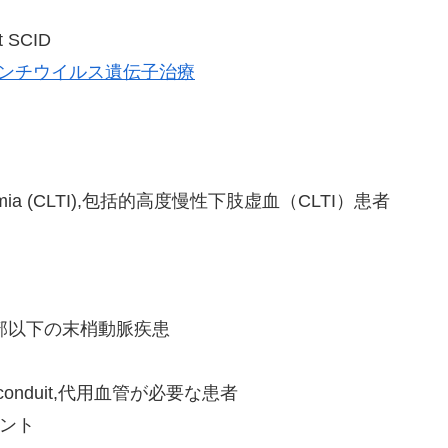
nt SCID
るレンチウイルス遺伝子治療
ing ischemia (CLTI),包括的高度慢性下肢虚血（CLTI）患者
ease,鼠径部以下の末梢動脈疾患
bypass conduit,代用血管が必要な患者
イベント