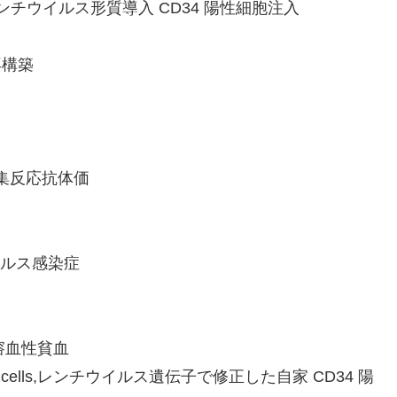
infusion,レンチウイルス形質導入 CD34 陽性細胞注入
疫再構築
種血球凝集反応抗体価
ロウイルス感染症
疫性溶血性貧血
ous CD34+ cells,レンチウイルス遺伝子で修正した自家 CD34 陽