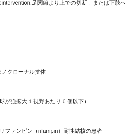
or limb reintervention,足関節より上での切断，または下肢へ
,完全ヒトモノクローナル抗体
eld),（好酸球が強拡大 1 視野あたり 6 個以下）
berculosis,リファンピン（rifampin）耐性結核の患者