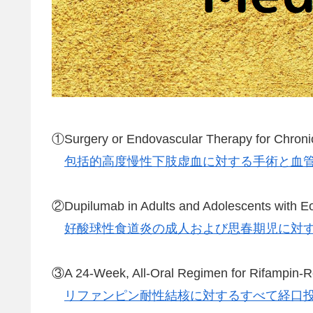
①Surgery or Endovascular Therapy for Chroni
包括的高度慢性下肢虚血に対する手術と血
②Dupilumab in Adults and Adolescents with Eo
好酸球性食道炎の成人および思春期児に対
③A 24-Week, All-Oral Regimen for Rifampin-Re
リファンピン耐性結核に対するすべて経口投与