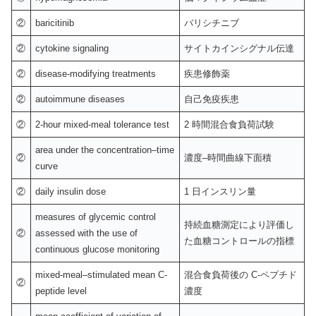
②
baricitinib
バリシチニブ
②
cytokine signaling
サイトカインシグナル伝達
②
disease-modifying treatments
疾患修飾薬
②
autoimmune diseases
自己免疫疾患
②
2-hour mixed-meal tolerance test
2 時間混合食負荷試験
area under the concentration–time
②
濃度–時間曲線下面積
curve
②
daily insulin dose
1 日インスリン量
measures of glycemic control
持続血糖測定により評価し
②
assessed with the use of
た血糖コントロールの指標
continuous glucose monitoring
mixed-meal–stimulated mean C-
混合食負荷後の C-ペプチド
②
peptide level
濃度