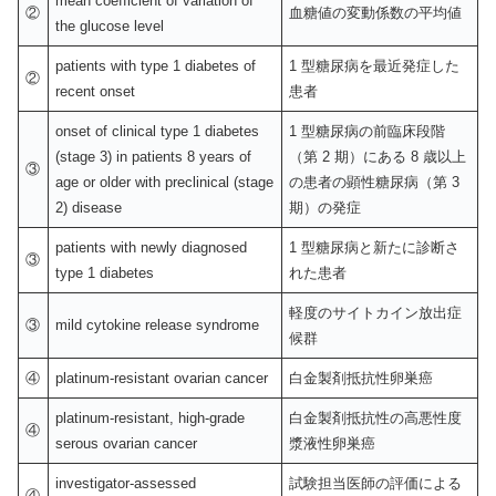
mean coefficient of variation of
②
血糖値の変動係数の平均値
the glucose level
patients with type 1 diabetes of
1 型糖尿病を最近発症した
②
recent onset
患者
onset of clinical type 1 diabetes
1 型糖尿病の前臨床段階
(stage 3) in patients 8 years of
（第 2 期）にある 8 歳以上
③
age or older with preclinical (stage
の患者の顕性糖尿病（第 3
2) disease
期）の発症
patients with newly diagnosed
1 型糖尿病と新たに診断さ
③
type 1 diabetes
れた患者
軽度のサイトカイン放出症
③
mild cytokine release syndrome
候群
④
platinum-resistant ovarian cancer
白金製剤抵抗性卵巣癌
platinum-resistant, high-grade
白金製剤抵抗性の高悪性度
④
serous ovarian cancer
漿液性卵巣癌
investigator-assessed
試験担当医師の評価による
④