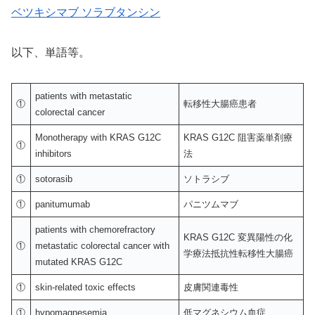
ベツキシマブ ソラブタンシン
以下、単語等。
patients with metastatic
①
転移性大腸癌患者
colorectal cancer
Monotherapy with KRAS G12C
KRAS G12C 阻害薬単剤療
①
inhibitors
法
①
sotorasib
ソトラシブ
①
panitumumab
パニツムマブ
patients with chemorefractory
KRAS G12C 変異陽性の化
①
metastatic colorectal cancer with
学療法抵抗性転移性大腸癌
mutated KRAS G12C
①
skin-related toxic effects
皮膚関連毒性
①
hypomagnesemia
低マグネシウム血症